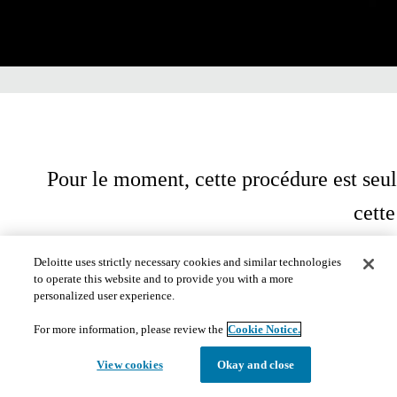
Pour le moment, cette procédure est seul
cett
Deloitte uses strictly necessary cookies and similar technologies
to operate this website and to provide you with a more
personalized user experience.
For more information, please review the
Cookie Notice.
View cookies
Okay and close
​​© 2020. Consultez les
conditions d'utilisation
pour obtenir plus de renseignements