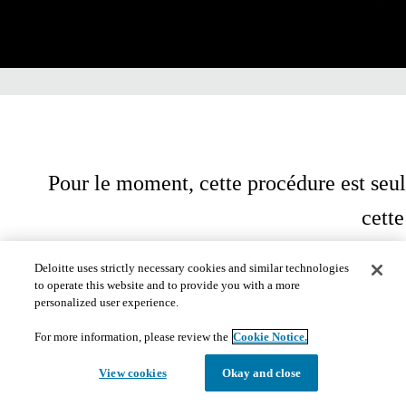
Pour le moment, cette procédure est seul
cett
Deloitte uses strictly necessary cookies and similar technologies
to operate this website and to provide you with a more
personalized user experience.
For more information, please review the
Cookie Notice.
View cookies
Okay and close
​​© 2020. Consultez les
conditions d'utilisation
pour obtenir plus de renseignements