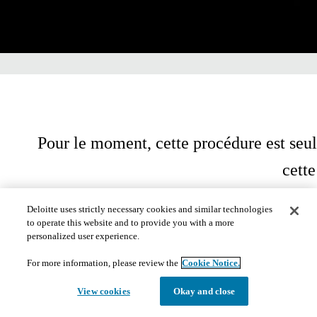
Pour le moment, cette procédure est seul
cett
Deloitte uses strictly necessary cookies and similar technologies
to operate this website and to provide you with a more
personalized user experience.
For more information, please review the
Cookie Notice.
View cookies
Okay and close
​​© 2020. Consultez les
conditions d'utilisation
pour obtenir plus de renseignements