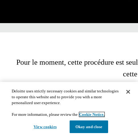
Pour le moment, cette procédure est seul
cett
Deloitte uses strictly necessary cookies and similar technologies
to operate this website and to provide you with a more
personalized user experience.
For more information, please review the
Cookie Notice.
View cookies
Okay and close
​​© 2020. Consultez les
conditions d'utilisation
pour obtenir plus de renseignements