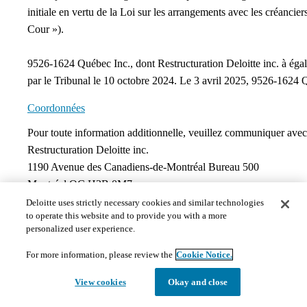
initiale en vertu de la Loi sur les arrangements avec les créanc
Cour »). ​
9526-1624 Québec Inc., dont Restructuration Deloitte inc. à éga
par le Tribunal le 10 octobre 2024. Le 3 avril 2025, 9526-1624 Qu
Coordonnées
​Pour toute information additionnelle, veuillez communiquer avec
Restructuration Deloitte inc.​
1190 Avenue des Canadiens-de-Montréal Bureau 500​
Montréal QC H3B 0M7​
Téléphone : 514-393-5917​
Deloitte uses strictly necessary cookies and similar technologies
to operate this website and to provide you with a more
Courriel: taiga_motors@deloitte.ca​​
personalized user experience.
Documents
For more information, please review the
Cookie Notice.
View cookies
Okay and close
Les documents publiés dans cette page peuvent ne pas répo
documents publics, en temps opportun et de manière appropr