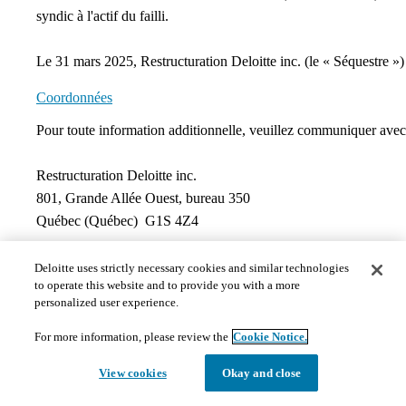
syndic à l'actif du failli.
Le 31 mars 2025, Restructuration Deloitte inc. (le « Séquestre »
Coordonnées
​Pour toute information additionnelle, veuillez communiquer ave
Restructuration Deloitte inc.
801, Grande Allée Ouest, bureau 350
Québec (Québec) G1S 4Z4
Courriel : reclamation-claim@deloitte.ca
Deloitte uses strictly necessary cookies and similar technologies
to operate this website and to provide you with a more
Documents
personalized user experience.
For more information, please review the
Cookie Notice.
Les documents publiés dans cette page peuvent ne pas répo
documents publics, en temps opportun et de manière appropr
View cookies
Okay and close
1)
Ordonnances et jugements
Ordonnance nommant un séquestre (31 mars 2025)