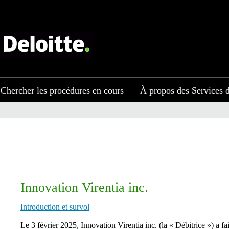
Chercher les procédures en cours
À propos des Services d
Innovation Virentia inc.
Introduction et survol
​​​Le 3 février 2025, Innovation Virentia inc.
(la « Débitrice »)
a fa